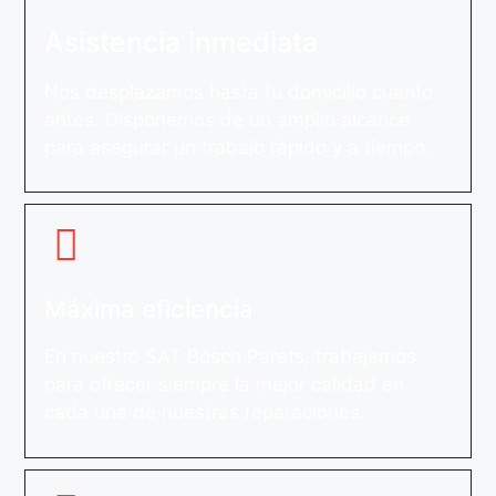
Asistencia inmediata
Nos desplazamos hasta tu domicilio cuanto
antes. Disponemos de un amplio alcance
para asegurar un trabajo rápido y a tiempo.
Máxima eficiencia
En nuestro SAT Bosch Parets, trabajamos
para ofrecer siempre la mejor calidad en
cada una de nuestras reparaciones.